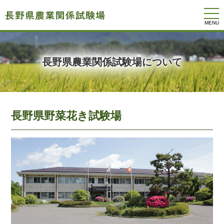
togg
navi
長野県農業関係試験場について
長野県野菜花き試験場