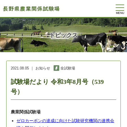
togg
navi
トピックス
2021.08.05
お知らせ
全試験場
試験場だより 令和3年8月号（539
号）
農業関係試験場
ゼロカーボンの達成に向けた試験研究機関の連携会