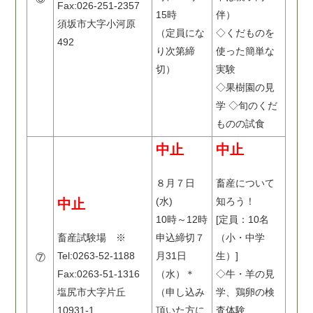
Fax:026-251-2357
15時
伴）
須坂市大字小河原
（定員にな
◇くだものを
492
り次第締
使った簡単な
切）
実験
◇果樹園の見
学 ◇旬のくだ
ものの試食
中止
中止
８月７日
畜産について
(水)
知ろう！
中止
10時～12時
[定員：10名
畜産試験場 ※
申込締切７
（小・中学
Tel:0263-52-1188
月31日
生）]
⑦
Fax:0263-51-1316
（水）＊
◇牛・羊の見
塩尻市大字片丘
（申し込み
学、鶏卵の検
10931-1
頂いた方に
査体験