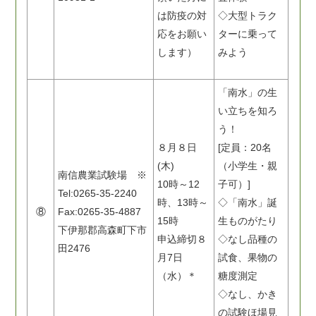
は防疫の対
◇大型トラク
応をお願い
ターに乗って
します）
みよう
「南水」の生
い立ちを知ろ
う！
８月８日
[定員：20名
(木)
（小学生・親
南信農業試験場 ※
10時～12
子可）]
Tel:0265-35-2240
時、13時～
◇「南水」誕
⑧
Fax:0265-35-4887
15時
生ものがたり
下伊那郡高森町下市
申込締切８
◇なし品種の
田2476
月7日
試食、果物の
（水）＊
糖度測定
◇なし、かき
の試験ほ場見