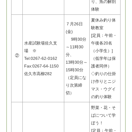
り、魚の解剖
体験
夏休み釣り体
７月26日
験教室
(金)
[定員：午前・
9時30分
水産試験場佐久支
午後各20名
～11時30
場 ※
（小学生）]
分、
②
Tel:0267-62-0162
（低学年は保
13時30分～
Fax:0267-64-1150
護者同伴）
15時30分
佐久市高柳282
◇釣りの仕掛
（定員にな
け作りとニジ
り次第締
マス・ウグイ
切）
の釣り体験
野菜・花・そ
ばについて学
ぼう！
[定員：午前・