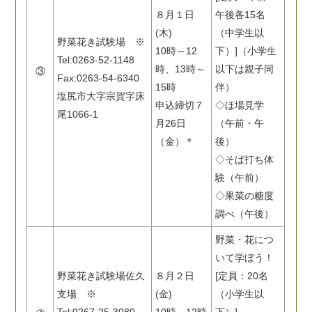
８月１日
午後各15名
(木)
（中学生以
野菜花き試験場 ※
10時～12
下）]（小学生
Tel:0263-52-1148
時、13時～
以下は親子同
③
Fax:0263-54-6340
15時
伴）
塩尻市大字宗賀字床
申込締切７
◇ほ場見学
尾1066-1
月26日
（午前・午
（金）＊
後）
◇そば打ち体
験（午前）
◇果菜の糖度
調べ（午後）
野菜・花につ
いて学ぼう！
野菜花き試験場佐久
８月２日
[定員：20名
支場 ※
(金)
（小学生以