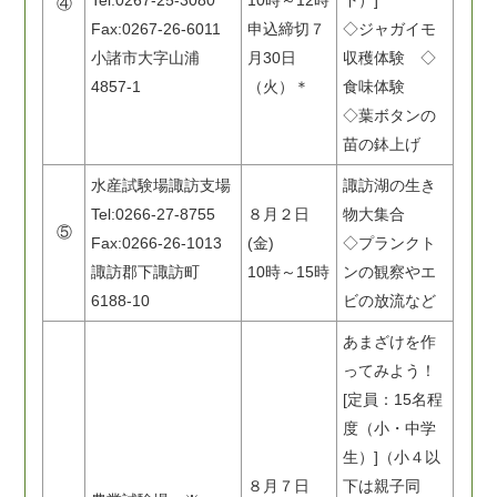
Tel:0267-25-3080
10時～12時
下）]
④
Fax:0267-26-6011
申込締切７
◇ジャガイモ
小諸市大字山浦
月30日
収穫体験 ◇
4857-1
（火）＊
食味体験
◇葉ボタンの
苗の鉢上げ
水産試験場諏訪支場
諏訪湖の生き
Tel:0266-27-8755
８月２日
物大集合
⑤
Fax:0266-26-1013
(金)
◇プランクト
諏訪郡下諏訪町
10時～15時
ンの観察やエ
6188-10
ビの放流など
あまざけを作
ってみよう！
[定員：15名程
度（小・中学
生）]（小４以
８月７日
下は親子同