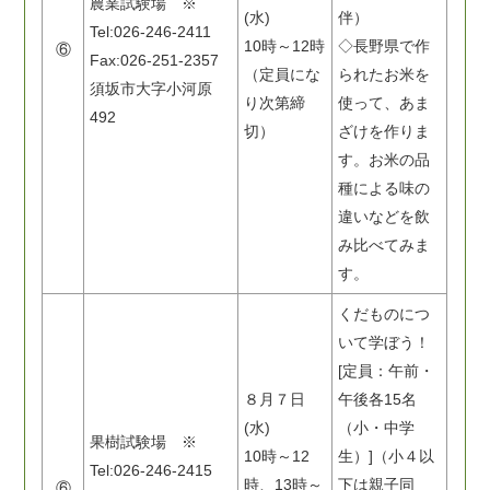
農業試験場 ※
(水)
伴）
Tel:026-246-2411
10時～12時
◇長野県で作
⑥
Fax:026-251-2357
（定員にな
られたお米を
須坂市大字小河原
り次第締
使って、あま
492
切）
ざけを作りま
す。お米の品
種による味の
違いなどを飲
み比べてみま
す。
くだものにつ
いて学ぼう！
[定員：午前・
８月７日
午後各15名
(水)
（小・中学
果樹試験場 ※
10時～12
生）]（小４以
Tel:026-246-2415
時、13時～
下は親子同
⑥