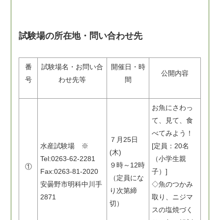
試験場の所在地・問い合わせ先
番
試験場名・お問い合
開催日・時
公開内容
号
わせ先等
間
お魚にさわっ
て、見て、食
べてみよう！
７月25日
水産試験場 ※
[定員：20名
(木)
Tel:0263-62-2281
（小学生親
９時～12時
①
Fax:0263-81-2020
子）]
（定員にな
安曇野市明科中川手
◇魚のつかみ
り次第締
2871
取り、ニジマ
切）
スの塩焼づく