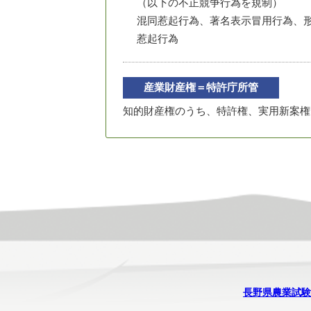
（以下の不正競争行為を規制）
混同惹起行為、著名表示冒用行為、
惹起行為
産業財産権＝特許庁所管
知的財産権のうち、特許権、実用新案権
長野県農業試験