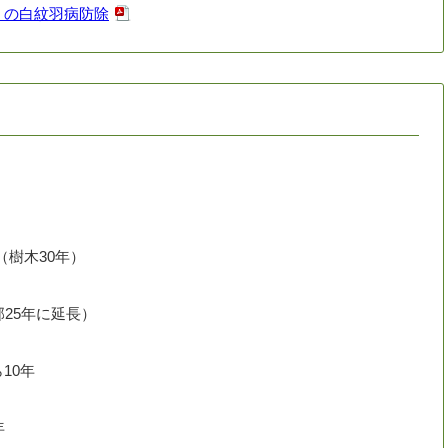
」の白紋羽病防除
（樹木30年）
25年に延長）
10年
年