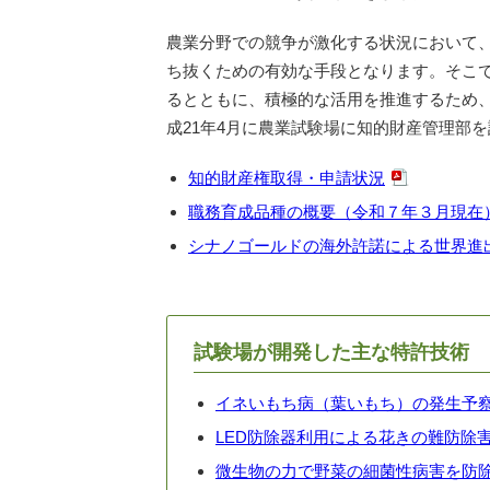
農業分野での競争が激化する状況において
ち抜くための有効な手段となります。そこ
るとともに、積極的な活用を推進するため、
成21年4月に農業試験場に知的財産管理部
知的財産権取得・申請状況
職務育成品種の概要（令和７年３月現在
シナノゴールドの海外許諾による世界進
試験場が開発した主な特許技術
イネいもち病（葉いもち）の発生予
LED防除器利用による花きの難防除
微生物の力で野菜の細菌性病害を防