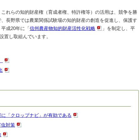
、これらの知的財産権（育成者権、特許権等）の活用は、競争を勝
で、長野県では農業関係試験場の知的財産の創造を促進し、保護す
平成20年に「
信州農産物知的財産活性化戦略
」を制定し、平
を設置し取組んでいます。
）
出
察に「クロップナビ」が有効である
害虫対策
除