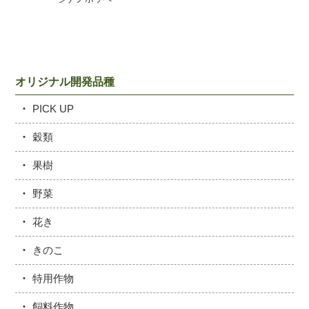
オリジナル開発品種
PICK UP
穀類
果樹
野菜
花き
きのこ
特用作物
飼料作物