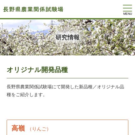
togg
navi
研究情報
オリジナル開発品種
長野県農業関係試験場にて開発した新品種／オリジナル品
種をご紹介します。
高嶺
（りんご）