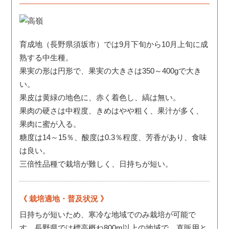
育成地（長野県須坂市）では9月下旬から10月上旬に成
熟する中生種。
果実の形は円形で、果実の大きさは350～400gで大き
い。
果皮は黄緑の地色に、赤く着色し、縞は無い。
果肉の硬さは中程度、きめはやや粗く、果汁が多く、
果肉に蜜が入る。
糖度は14～15％、酸度は0.3％程度、芳香があり、食味
は良い。
三倍性品種で栽培が難しく、日持ちが短い。
栽培適地・普及状況
日持ちが短いため、寒冷な地域でのみ栽培が可能で
す。長野県では標高概ね800m以上の地域で、直販用と