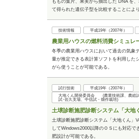
ももの葉片、果実から抽出した DNA を、
て得られた遺伝子型を比較することにより
技術情報
平成19年（2007年）
農業用ハウスの燃料消費シミュレ
冬季の農業用ハウスにおいて過去の気象
量が推定できる表計算ソフトを利用した
がら使うことが可能である。
試行技術
平成19年（2007年）
大地くん開発委員会 (農業技術課、農総試
試･佐久支場、中信試・畑作栽培)
土壌診断施肥診断システム「大地くん」
土壌診断施肥診断システム「大地くん」Ver.3
してWindows2000以降のＯＳにも
肥設計が可能である。