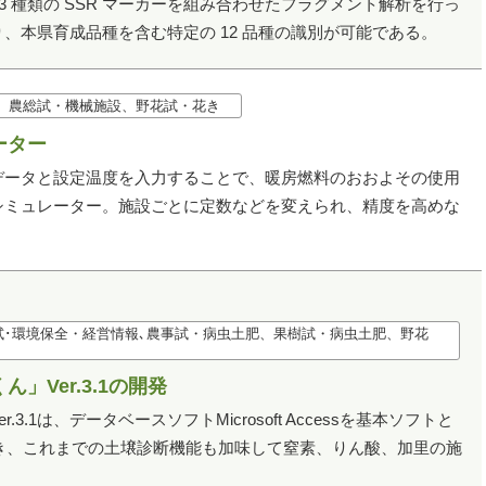
3 種類の SSR マーカーを組み合わせたフラグメント解析を行っ
、本県育成品種を含む特定の 12 品種の識別が可能である。
農総試・機械施設、野花試・花き
ーター
データと設定温度を入力することで、暖房燃料のおおよその使用
シミュレーター。施設ごとに定数などを変えられ、精度を高めな
･環境保全・経営情報､農事試・病虫土肥、果樹試・病虫土肥、野花
Ver.3.1の開発
.1は、データベースソフトMicrosoft Accessを基本ソフトと
対応でき、これまでの土壌診断機能も加味して窒素、りん酸、加里の施