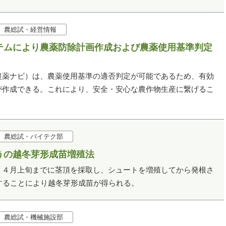
農総試・経営情報
テムにより農薬防除計画作成および農薬使用基準判定
農薬ナビ）は、農薬使用基準の適否判定が可能であるため、有効
が作成できる。これにより、安全・安心な農作物生産に繋げるこ
農総試・バイテク部
うの越冬芽形成苗増殖法
、４月上旬までに茎頂を採取し、シュートを増殖してから発根さ
始することにより越冬芽形成苗が得られる。
農総試・機械施設部