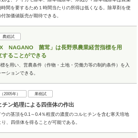
働時間を要するため１時間当たりの所得は低くなる。除草剤を使
の付加価値販売が期待できる。
農総試
X NAGANO 菌茸」は長野県農業経営指標を用
立することができる
経営指標を用い、営農条件（作物・土地・労働力等の制約条件）を入
レーションできる。
（2005年）
果樹試
ヒチン処理による四倍体の作出
の茎頂を0.1～0.4％程度の濃度のコルヒチンを含む寒天培地
より、四倍体を得ることが可能である。