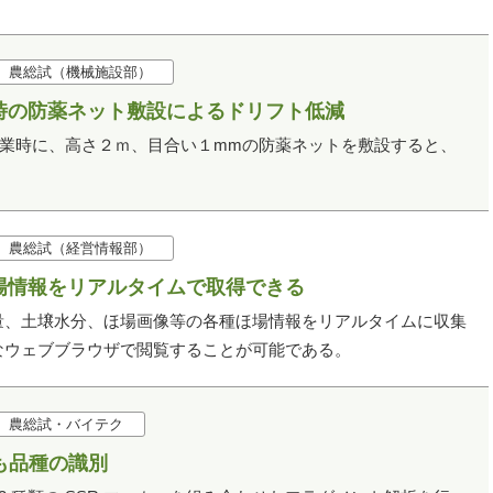
農総試（機械施設部）
時の防薬ネット敷設によるドリフト低減
作業時に、高さ２ｍ、目合い１mmの防薬ネットを敷設すると、
農総試（経営情報部）
場情報をリアルタイムで取得できる
量、土壌水分、ほ場画像等の各種ほ場情報をリアルタイムに収集
なウェブブラウザで閲覧することが可能である。
農総試・バイテク
も品種の識別