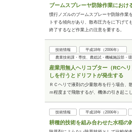
ブームスプレーヤ防除作業におけ
慣行ノズルのブームスプレーヤ防除作業
トする傾向があり、散布圧力をに下げても、
終了するなど作業上の注意を要する。
技術情報
平成18年（2006年）
農業技術課・専技、農総試・機械施設部・環
産業用無人ヘリコプター（RCヘ
しを行うとドリフトが発生する
ＲＣヘリで液剤の少量散布を行う場合、散
ｍ程度まで飛散するが、機体の引き起こ
技術情報
平成18年（2006年）
耕種的技術を組み合わせた水稲の
除草剤によらない除草技術として比較的