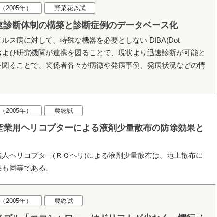
（2005年）
野菜花き試
速診断体制の構築と診断症例のデータベース化
ス病に対して、特殊な機器を必要としない DIBA(Dot
採用し、現地および研究機関が連携を図ることで、現状より迅速診断が可能と
を図ることで、関係者各々が病徴や発病事例、発病状況などの情
（2005年）
農総試
産業用ヘリコプターによる液剤少量散布の防除効果と
人ヘリコプター(ＲＣヘリ)による液剤少量散布は、地上散布に
果も同等である。
（2005年）
農総試