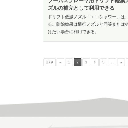
ブームスプレーヤ用ドリフト軽減
ズルの補完として利用できる
ドリフト低減ノズル「エコシャワー」は
る。防除効果は慣行ノズルと同等または
けたい場合に利用できる。
2 / 9
«
1
2
3
4
5
...
»