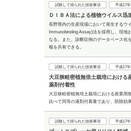
試験して得られた技術事項
平成17年
ＤＩＢＡ法による植物ウイルス迅
長野県内の生産現場において発生するウイル
Immunobinding Assay)法を
なる。また、診断症例のデータベース化
報を共有できる。
試験して得られた技術事項
平成17年
大豆狭畦密植無倍土栽培における
薬剤付着性
大豆狭畦密植無培土栽培における産業用無
比べて同等の液剤付着量であり、防除効
試験して得られた技術事項
平成17年