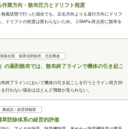
る作業方向・散布圧力とドリフト程度
を無風状態で行った場合でも、左右方向よりも進行方向にドリフ
ドリフトの程度は変わらないため、 1.5MPa 終点前に散布を
境保全部、病害虫防除所、北信農改
リ）の薬剤散布では、散布終了ラインで機体の引き起こ
布終了ラインにおいて機体の引き起こしを行うとライン前方20
しを行わない場合はほとんど飛散が見られない。
農総試・経営情報部
雑草防除体系の経営的評価
有効な、アイガモ除草、除草機除草、米ぬか＋除草機除草は農薬