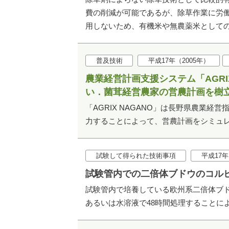
費の削減が可能であるが、除草作業に労
用しないため、有機米や無農薬米として
普及技術
平成17年（2005年）
農業経営計画支援システム「AGRI
い．菌茸経営農家の営農計画を樹
「AGRIX NAGANO」は長野県農業
力することによって、営農計画をシミュ
試験して得られた技術事項
平成17年
試験管内での二倍体ブドウのコル
試験管内で培養している欧州系二倍体ブドウ
あるいは水溶液で48時間処理することに