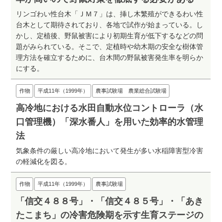
リンゴわい性台木「ＪＭ７」は、挿し木繁殖ができるわい性
台木として期待されており、各地で試作が始まっている。し
かし、定植後、野鼠被害により初期生育が低下するなどの問
題がみられている。そこで、定植時や幼木期の安全な樹体管
理方法を確立するために、台木間の野鼠被害発生率を明らか
にする。
作物
平成11年（1999年）
農事試験場 農業総合試験場
高冷地における水田自動水位コントローラ（水
口管理機）「深水番人」を用いた効率的水管理
法
気象条件の厳しい高冷地において発生が多い水稲障害型冷害
の軽減化を図る。
作物
平成11年（1999年）
農事試験場
「信交４８８号」・「信交４８５号」・「あき
たこまち」の冷害危険期を示す生育ステージの