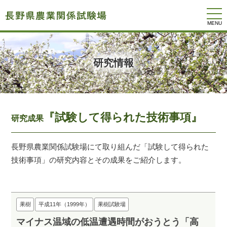
togg
navi
研究情報
『試験して得られた技術事項』
研究成果
長野県農業関係試験場にて取り組んだ「試験して得られた
技術事項」の研究内容とその成果をご紹介します。
果樹
平成11年（1999年）
果樹試験場
マイナス温域の低温遭遇時間がおうとう「高