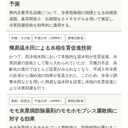
予測
県内主要早生品種について、冷害危険期の指標となる幼穂形
成期、葉耳間長０、出穂期をＤＶＲモデルを用いて推定し、
冷害回避技術を効率的に適用する。
作物・その他
平成11年（1999年）
農事試験場
簡易温水田による水稲生育促進技術
かつて、高冷地水田において本格的な温水田が生育促進、冷
害回避の技術として取り入れられていたが、労働力不足、高
齢化の進行でほとんど設置がみられなくなり、平成５年冷害
の反省から溜め池の効果が見直された。このため、水張り調
整水田などを用いた簡易な温水田を設置し水稲の生育促進に
より冷害回避を行う。
果樹・病害虫
平成11年（1999年）
果樹試験場
モモ灰星病防除薬剤のモモホモプシス腐敗病に
対する効果
モモ灰星病とモモホモプシス腐敗病は、防除時期が重なるこ