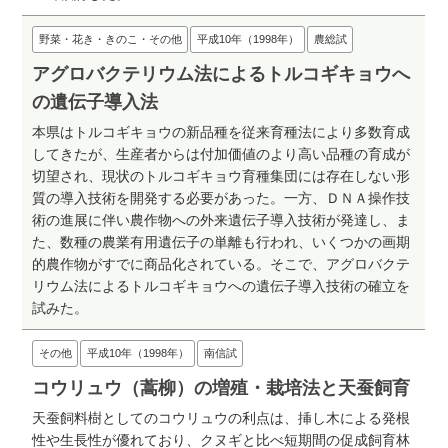
野菜・花き・きのこ・その他
平成10年（1998年）
農総試
アグロバクテリウム法によるトルコギキョウへ
の遺伝子導入法
本県はトルコギキョウの新品種を従来育種法により多数育成
してきたが、生産者からは付加価値のより高い品種の育成が
切望され、現状のトルコギキョウ育種集団には存在しない形
質の導入技術を開発する必要があった。一方、ＤＮＡ操作技
術の進展に伴い農作物への外来遺伝子導入技術が発達し、ま
た、数種の農業有用遺伝子の単離も行われ、いくつかの画期
的農作物がすでに商品化されている。そこで、アグロバクテ
リウム法によるトルコギキョウへの遺伝子導入技術の確立を
試みた。
その他
平成10年（1998年）
南信試
コウリュウ（蒿柳）の増殖・栽培法と天蚕飼育
天蚕飼料樹としてのコウリュウの利点は、挿し木による発根
性や生長性が優れており、クヌギと比べ短期間の促成飼育林