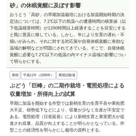
砂」の休眠覚醒に及ぼす影響
おうとう「高砂」の早期加温栽培における加温開始時期の決
定法については、7.2℃以下の気温への遭遇時間の積算値（以
下低温積算時間）が1200時間以上経過することを目安にする
と既に普及に移している。しかし、年により生育の遅れ・不
揃いがみられ、それに対する対応策や自発休眠覚醒に有効な
温域の解明などが問題にされてきている。そこで、自発休眠
覚醒に必要な7.2℃以下の低温の内マイナス温域の影響につい
て明らかにする。
果樹
平成11年（1999年）
果樹試験場
ぶどう「巨峰」の二期作栽培・電照処理による
収量増加・所得向上の試算
早期に加温を開始する作型では新梢生育の生育不良や果粒肥
大不足、樹勢低下などにより、収量が少なく生産が不安定で
ある。電照処理（日長延長）により新梢生育と果実肥大が促
進され収量、品質が向上することが明らかとなっている。作
型ごとの経済性を明らかにし栽培の資料とする。