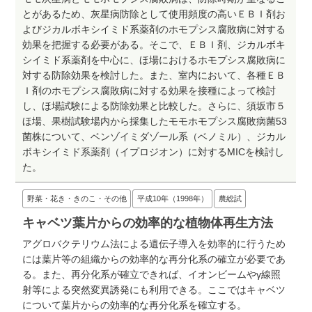
とがあるため、灰星病防除として使用頻度の高いＥＢＩ剤お
よびジカルボキシイミド系薬剤のホモプシス腐敗病に対する
効果を把握する必要がある。そこで、ＥＢＩ剤、ジカルボキ
シイミド系薬剤を中心に、ほ場におけるホモプシス腐敗病に
対する防除効果を検討した。また、室内において、各種ＥＢ
Ｉ剤のホモプシス腐敗病に対する効果を接種によって検討
し、ほ場試験による防除効果と比較した。さらに、須坂市５
ほ場、果樹試験場内から採集したモモホモプシス腐敗病菌53
菌株について、ベンゾイミダゾール系（ベノミル）、ジカル
ボキシイミド系薬剤（イプロジオン）に対するMICを検討し
た。
野菜・花き・きのこ・その他
平成10年（1998年）
農総試
キャベツ葉片からの効率的な植物体再生方法
アグロバクテリウム法による遺伝子導入を効率的に行うため
には葉片等の組織からの効率的な再分化系の確立が必要であ
る。また、再分化系が確立できれば、イオンビームやγ線照
射等による突然変異誘発にも利用できる。ここではキャベツ
について葉片からの効率的な再分化系を確立する。