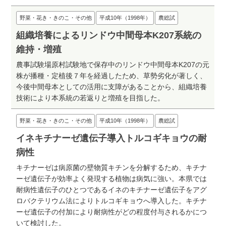
野菜・花き・きのこ・その他
平成10年（1998年）
農総試
組織培養によるリンドウ中間母本K207系統の
維持・増殖
農事試験場原村試験地で保存中のリンドウ中間母本K207の元
株が播種・定植後７年を経過したため、草勢劣化が著しく、
今後中間母本としての活用に支障があることから、組織培養
技術により本系統の若返りと増殖を目指した。
野菜・花き・きのこ・その他
平成10年（1998年）
農総試
イネキチナーゼ遺伝子導入トルコギキョウの耐
病性
キチナーゼは病原菌の壁物質キチンを分解するため、キチナ
ーゼ遺伝子が効率よく発現する植物は病気に強い。本県では
耐病性遺伝子のひとつであるイネのキチナーゼ遺伝子をアグ
ロバクテリウム法によりトルコギキョウへ導入した。キチナ
ーゼ遺伝子の付加により耐病性がどの程度付与されるかにつ
いて検討した。