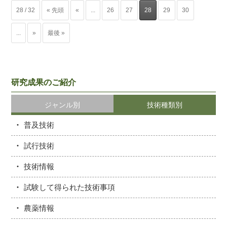
28 / 32
« 先頭
«
...
26
27
28
29
30
...
»
最後 »
研究成果のご紹介
ジャンル別
技術種類別
普及技術
試行技術
技術情報
試験して得られた技術事項
農薬情報