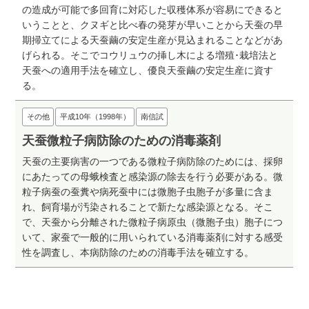
の造成が可能で多回育に対応した収穫体系が容易にできると
いうことと、クヌギと比べ春の発芽が早いことから天蚕の早
期掃立てによる天蚕繭の安定生産が見込まれることなどがあ
げられる。そこでコウリュウの挿し木による増殖･栽培法と
天蚕への適用手法を確立し、優良天蚕繭の安定生産に資す
る。
その他
平成10年（1998年）
南信試
天蚕微粒子病防除のための消毒薬剤
天蚕の主要病害の一つである微粒子病防除のためには、採卵
にあたっての母蛾検査と感染源の除去を行う必要がある。微
粒子病蚕の蚕糞や病死蚕中には微胞子虫胞子が多量に含ま
れ、飼育場が汚染されることで新たな感染源となる。そこ
で、天蚕から分離された微粒子病原虫（微胞子虫）胞子につ
いて、家蚕で一般的に用いられている消毒薬剤に対する感受
性を調査し、本病防除のための消毒手法を確立する。