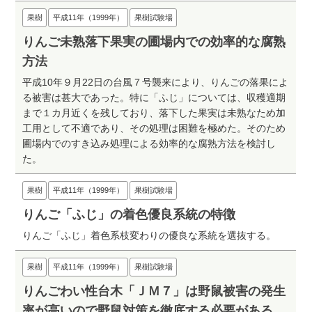
果樹
平成11年（1999年）
果樹試験場
りんご未熟落下果実の圃場内での効率的な腐熟
方法
平成10年９月22日の台風７号襲来により、りんごの落果によ
る被害は甚大であった。特に「ふじ」については、収穫適期
まで１カ月近くを残しており、落下した果実は未熟なため加
工用として不適であり、その処理は困難を極めた。そのため
圃場内でのすき込み処理による効率的な腐熟方法を検討し
た。
果樹
平成11年（1999年）
果樹試験場
りんご「ふじ」の着色優良系統の特徴
りんご「ふじ」着色系枝変わりの優良な系統を選抜する。
果樹
平成11年（1999年）
果樹試験場
りんごわい性台木「ＪＭ７」は野鼠被害の発生
率が高いので野鼠対策を徹底する必要がある