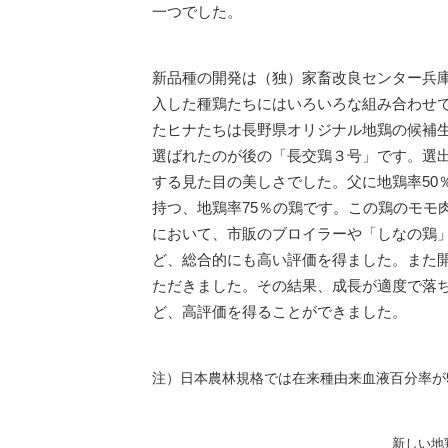
一つでした。
新品種の開発は（独）家畜改良センター兵
入した種鶏たちにはいろいろな組み合わせ
たヒナたちは長野県オリジナル地鶏の候補
選ばれたのが後の「長交鶏３号」です。選
する見た目の美しさでした。父に地鶏率50％
持つ、地鶏率75％の鶏です。この鶏のモモ
において、市販のブロイラーや「しなの鶏
ど、総合的にも高い評価を得ました。また
ただきました。その結果、成長が適度で落
ど、高評価を得ることができました。
注）日本農林規格では在来種由来血液百分率が
新しい地