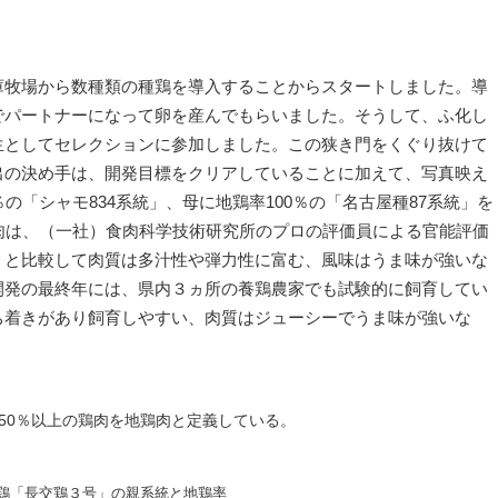
庫牧場から数種類の種鶏を導入することからスタートしました。導
でパートナーになって卵を産んでもらいました。そうして、ふ化し
生としてセレクションに参加しました。この狭き門をくぐり抜けて
出の決め手は、開発目標をクリアしていることに加えて、写真映え
の「シャモ834系統」、母に地鶏率100％の「名古屋種87系統」を
肉は、（一社）食肉科学技術研究所のプロの評価員による官能評価
」と比較して肉質は多汁性や弾力性に富む、風味はうま味が強いな
開発の最終年には、県内３ヵ所の養鶏農家でも試験的に飼育してい
ち着きがあり飼育しやすい、肉質はジューシーでうま味が強いな
50％以上の鶏肉を地鶏肉と定義している。
鶏「長交鶏３号」の親系統と地鶏率