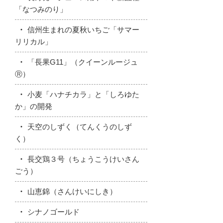
「なつみのり」
信州生まれの夏秋いちご「サマー
リリカル」
「長果G11」（クイーンルージュ
Ⓡ）
小麦「ハナチカラ」と「しろゆた
か」の開発
天空のしずく（てんくうのしず
く）
長交鶏３号（ちょうこうけいさん
ごう）
山恵錦（さんけいにしき）
シナノゴールド