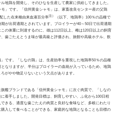
ナル地鶏を開発し、そのひなを生産して農家に供給してきました。
ャモ」です。「信州黄金シャモ」は、家畜改良センター産の父鶏
注）
交配した在来種由来血液百分率
（以下、地鶏率）100％の品種で
時期が出荷適期とされています。ブロイラーが40～50日で出荷適期
この体重に到達するのに、雄は112日以上、雌は120日以上の飼育
で、歯ごたえとうま味が最高級と評価され、旅館や高級ホテル、飲
」です。「しなの鶏」は、生産効率を重視した地鶏率50％の品種
荷となりますが、半分はブロイラーの血統が入っているため、地鶏
ころがやや物足りないという欠点があります。
は旗艦ブランドである「信州黄金シャモ」に次ぐ肉質で、「しなの
に着手しました。開発目標は、飼育しやすい、ふ化から100日程
入できる、適度な歯ごたえの肉質と良好な食味など、多岐にわたり
に購入して食べることができる、家庭的な地鶏となることも目標の