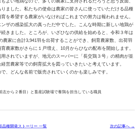
味もよい地鶏なので、多くの農家に支持されるだろうと思う反面、
ありました。私たちの使命は農家の皆さんに使っていただける品種
飼育を希望する農家がいなければこれまでの努力は報われません。
エンザの感染拡大の真っただ中でした。こんな時期に新しい地鶏が
が続きました。ところが、いざひなの供給を始めると、令和３年は
戸の農家に合計3,941羽を出荷することができ、飼育農家数、出荷羽
育農家数がさらに１戸増え、10月からひなの配布を開始します。
利用されていますが、地元のスーパーに「長交鶏３号」の精肉が並
合経営農家等での飼育拡大を図っていきたいと考えています。
ので、どんな名前で販売されていくのかも楽しみです。
前左から２番目）と畜産試験場で養鶏を担当している職員
新品種開発ストーリー 一覧
次の記事へ →