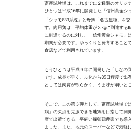
畜産試験場は、これまでに２種類のオリジ
ひとつは平成16年に開発した「信州黄金シ
「シャモ833系統」と母鶏「名古屋種」を
す。肉用鶏は、平均体重が３kgに到達する
に到達するのに対し、「信州黄金シャモ」は
期間が必要です。ゆっくりと発育すること
食店などで利用されています。
もうひとつは平成９年に開発した「しなの鶏
です。成長が早く、ふ化から85日程度で出
としては肉質が軟らかく、うま味が弱いと
そこで、この第３弾として、畜産試験場で
鶏」の欠点を克服できる地鶏を目指して開発
度で出荷できる、平飼い採卵鶏農家でも導
ました。また、地元のスーパーなどで気軽