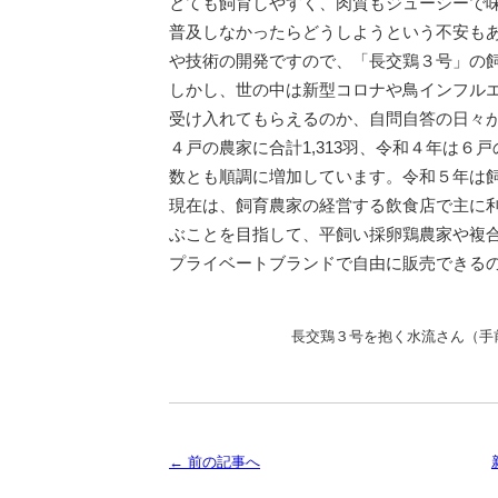
とても飼育しやすく、肉質もジューシーで
普及しなかったらどうしようという不安も
や技術の開発ですので、「長交鶏３号」の
しかし、世の中は新型コロナや鳥インフル
受け入れてもらえるのか、自問自答の日々
４戸の農家に合計1,313羽、令和４年は６
数とも順調に増加しています。令和５年は飼
現在は、飼育農家の経営する飲食店で主に
ぶことを目指して、平飼い採卵鶏農家や複
プライベートブランドで自由に販売できる
長交鶏３号を抱く水流さん（手
← 前の記事へ