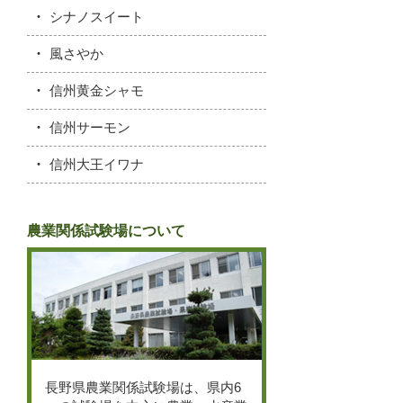
シナノスイート
風さやか
信州黄金シャモ
信州サーモン
信州大王イワナ
農業関係試験場について
長野県農業関係試験場は、県内6