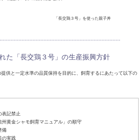
「長交鶏３号」を使った親子丼
れた「長交鶏３号」の生産振興方針
の提供と一定水準の品質保持を目的に、飼育するにあたって以下の
の表記禁止
信州黄金シャモ飼育マニュアル」の順守
整備
策の実践